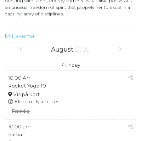
bursting with talent, energy and creativity. Olivia possesses
an unusual freedom of spirit that propels her to excel in a
dazzling array of disciplines.
Mit skema
August
2026
7
Friday
10:00 AM
Rocket Yoga 101
Vis på kort
Flere oplysninger
Færdig
10:00 am
hatha