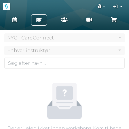
NYC - CardConnect
Enhver instruktør
Der er i øjeblikket ingen workshops. Kom tilbage